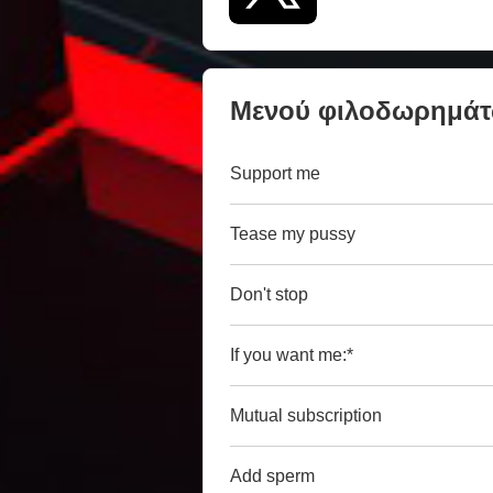
Μενού φιλοδωρημά
Support me
Tease my pussy
Don't stop
If you want me:*
Mutual subscription
Add sperm