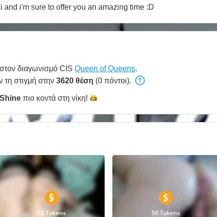
i and i'm sure to offer you an amazing time :D
 στον διαγωνισμό CIS
Queen of Queens
.
ν τη στιγμή στην
3620 θέση
(0 πόντοι).
hShine
πιο κοντά στη
νίκη!
50 Tokens
50 Tokens