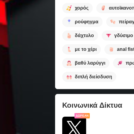
χορός
αυτοϊκανο
ρούφηγμα
πείρα
δάχτυλο
γδύσιμο
με το χέρι
anal fis
βαθύ λαρύγγι
πρω
διπλή διείσδυση
Κοινωνικά Δίκτυα
ΔΩΡΕΆΝ