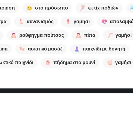
ποίηση
στο πρόσωπο
φετίχ ποδιών
γμα
αυνανισμός
γαμήσι
απολαμβά
ρούφηγμα πούτσας
πίπα
γαμήσι 
ting
ασιατικό μασάζ
παιχνίδι με δονητή
κτικό παιχνίδι
πήδημα στο μουνί
γαμήσι