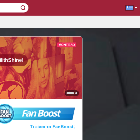
ilithShine!
Fan Boost
Τι είναι το FanBoost;