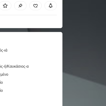
ς-ιά
ός-ή/Καυκάσιος-α
σμένο
ίο
ίο