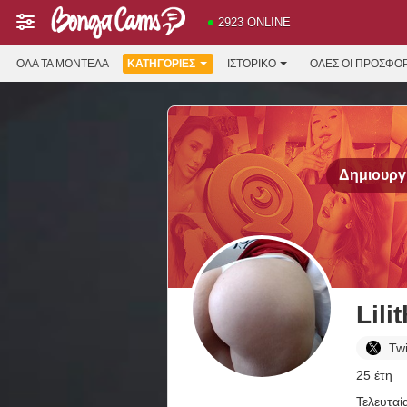
2923 ONLINE
ΌΛΑ ΤΑ ΜΟΝΤΈΛΑ
ΚΑΤΗΓΟΡΊΕΣ
ΙΣΤΟΡΙΚΌ
ΟΛΕΣ ΟΙ ΠΡΟΣΦΟ
Δημιουργή
Lili
Twi
25 έτη
Τελευταί