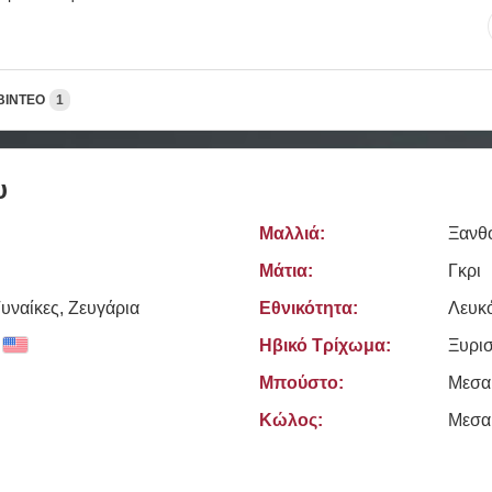
ΒΊΝΤΕΟ
1
υ
Μαλλιά:
Ξανθό
Μάτια:
Γκρι
υναίκες, Zευγάρια
Εθνικότητα:
Λευκ
Ηβικό Τρίχωμα:
Ξυρι
Μπούστο:
Μεσα
Κώλος:
Μεσα