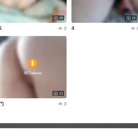
18
12
5
4
0
50 Tokens
13
(*)
0