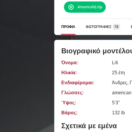
Αποστολή tip
ΠΡΟΦΊΛ
ΦΩΤΟΓΡΑΦΊΕΣ
78
Βιογραφικό μοντέλο
Όνομα:
Lili
Ηλικία:
25 έτη
Ενδιαφέρομαι:
Άνδρες, Γ
Γλώσσες:
american
Ύψος:
5'3"
Βάρος:
132 lb
Σχετικά με εμένα