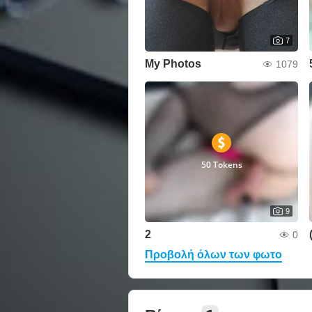
7
My Photos
1079
50 Tokens
9
2
0
Προβολή όλων των φωτο