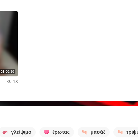
01:00:30
13
γλείψιμο
έρωτας
μασάζ
τρίψ